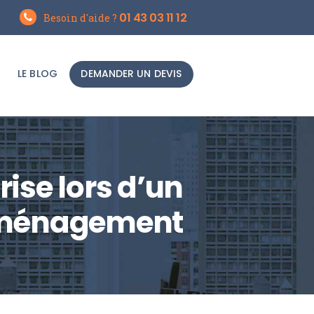
01 43 03 11 12
Besoin d'aide ?
LE BLOG
DEMANDER UN DEVIS
rise lors d’un
ménagement