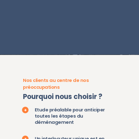
M
M
Nos clients au centre de nos
préoccupations
Pourquoi nous choisir ?
Etude préalable pour anticiper
toutes les étapes du
déménagement
Un interlocuteur unique est en