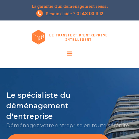
La garantie d'un déménagement réussi
Groupe i2T
01 43 03 11 12
Besoin d'aide ?
Le spécialiste du déménagement d'entreprises
ACCUEIL
L’ENTREPRISE
NOS SOLUTIONS
LE BLOG
DEMANDER UN DEVIS
Le spécialiste du
déménagement
d'entreprise
Déménagez votre entreprise en toute sérénité