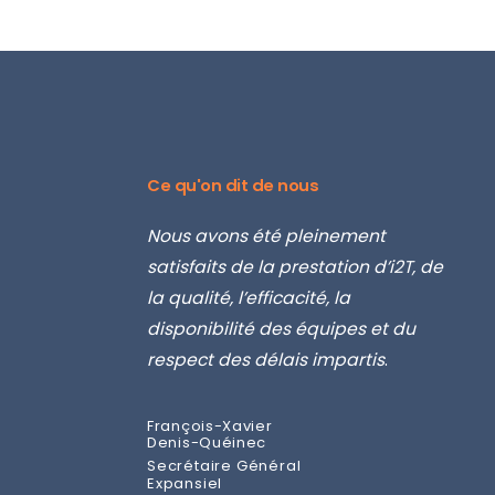
Ce qu'on dit de nous
tion en amont
Nous avons été pleinement
G
définir les
satisfaits de la prestation d’i2T, de
fa
biliers et
la qualité, l’efficacité, la
d
 2 sites et 5
disponibilité des équipes et du
u
respect des délais impartis
.
d’
r
m
François-Xavier
Denis-Quéinec
c
Secrétaire Général
Expansiel