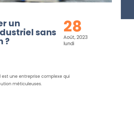
28
r un
ustriel sans
Août, 2023
n ?
lundi
 est une entreprise complexe qui
cution méticuleuses.