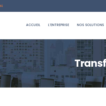
ACCUEIL
si
Groupe i2T
L’ENTREPRISE
Le spécialiste du déménagement d'entreprises
ACCUEIL
L’ENTREPRISE
NOS SOLUTIONS
NOS SOLUTIONS
LE BLOG
DEMANDER UN
Transf
DEVIS