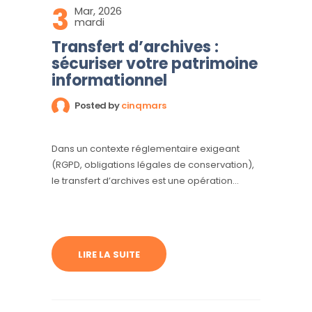
3
Mar, 2026
mardi
Transfert d’archives :
sécuriser votre patrimoine
informationnel
Posted by
cinqmars
Dans un contexte réglementaire exigeant
(RGPD, obligations légales de conservation),
le transfert d’archives est une opération
sensible. Qu’il s’agisse de centres d’archives,
de bibliothèques ou d’administrations
publiques, la méthodologie doit être
irréprochable.
LIRE LA SUITE