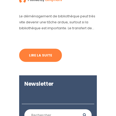
Le déménagement de bibliothèque peut très
vite devenir une tâche ardue, surtout si la
bibliothèque est importante. Le transfert de
plusieurs milliers de volumes ne s’improvise
pas. Mais comme toutes les choses difficiles,
on peut toujours en venir à bout si l’on
procède avec méthode et organisation et si
LIRE LA SUITE
l’on bénéficie de l’aide d’un professionnel.
Pour vous aider, on se…
Newsletter
Rechercher :