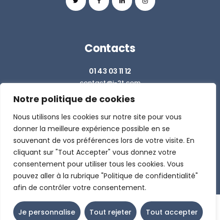
Contacts
01 43 03 11 12
contact@i-2t.com
Notre politique de cookies
Z.I. RICHARDETS SUD - 36 RUE DU BALLON
93160 NOISY LE GRAND
Nous utilisons les cookies sur notre site pour vous
donner la meilleure expérience possible en se
souvenant de vos préférences lors de votre visite. En
DEMANDER UN DEVIS
cliquant sur "Tout Accepter" vous donnez votre
consentement pour utiliser tous les cookies. Vous
pouvez aller à la rubrique "Politique de confidentialité"
afin de contrôler votre consentement.
Je personnalise
Tout rejeter
Tout accepter
I2T © 2026 - Site réalisé par
CinqMars