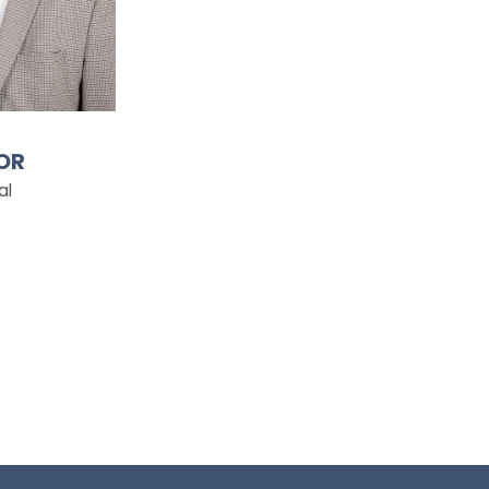
OR
al