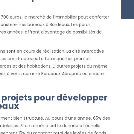
4700 euros, le marché de l’immobilier peut conforter
ransférer ses bureaux à Bordeaux. Les parcs
ères années, offrant d’avantage de possibilités de
ns sont en cours de réalisation. La cité interactive
 ses constructeurs. Le futur quartier promet
erces et des habitations. D’autres projets du même
nnées à venir, comme Bordeaux Aéroparc ou encore
 projets pour développer
eaux
sement bien structuré. Au cours d’une année, 65% des
rdelaises. Si on ramène cette donnée à l’échelle
résentent 15% du montant total des levées de fonds.