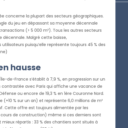
ée concerne la plupart des secteurs géographiques.
pingle du jeu en dépassant sa moyenne décennale
transactions (> 5 000 m²). Tous les autres secteurs
e décennale. Malgré cette baisse,
s utilisateurs puisqu’elle représente toujours 45 % des
nne)
 en hausse
 Île-de-France s’établit à 7,9 %, en progression sur un
ès contrastée avec Paris qui affiche une vacance de
ri-Défense ou encore de 19,3 % en 1ère Couronne Nord.
 (+10 % sur un an) et représente 6,0 millions de m²
uf. Cette offre est toujours alimentée par les
en cours de construction) même si ces derniers sont
 mieux répartis : 33 % des chantiers sont situés à