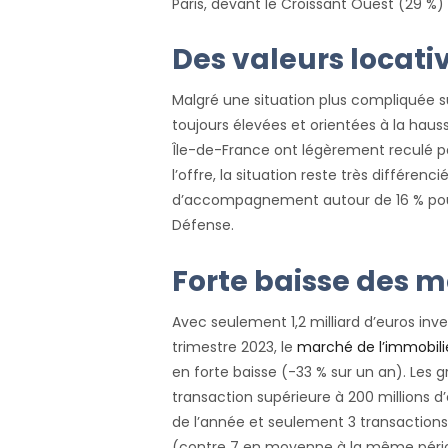
Paris, devant le Croissant Ouest (29 %)
Des valeurs locati
Malgré une situation plus compliquée su
toujours élevées et orientées à la ha
Île-de-France ont légèrement reculé pas
l’offre, la situation reste très différe
d’accompagnement autour de 16 % pour 
Défense.
Forte baisse des m
Avec seulement 1,2 milliard d’euros inv
trimestre 2023, le
marché de l’immobili
en forte baisse (-33 % sur un an). Les 
transaction supérieure à 200 millions d’
de l’année et seulement 3 transactions 
(contre 7 en moyenne à la même périod