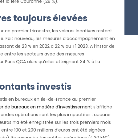
 et la 1ère Couronne (28 %).
ves toujours élevées
r ce premier trimestre, les valeurs locatives restent
usse. Fait nouveau, les mesures d’accompagnement en
sant de 23 % en 2022 à 22 % au T1 2023. A l’instar de
nciée entre les secteurs avec des mesures
Paris QCA alors qu’elles atteignent 34 % à La
ontants investis
estis en bureaux en Île-de-France au premier
er de bureaux en matière d’investissement
s’affiche
grandes opérations sont les plus impactées : aucune
euros n’a été enregistrée sur les trois premiers mois
entre 100 et 200 millions d’euros ont été signées
e). En revanche, les petites opérations (< 30 M€)