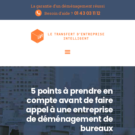
La garantie d'un déménagement réussi
Groupe i2T
01 43 03 11 12
Besoin d'aide ?
Le spécialiste du déménagement d'entreprises
ACCUEIL
L’ENTREPRISE
NOS SOLUTIONS
LE BLOG
DEMANDER UN DEVIS
5 points à prendre en
compte avant de faire
appel à une entreprise
de déménagement de
bureaux