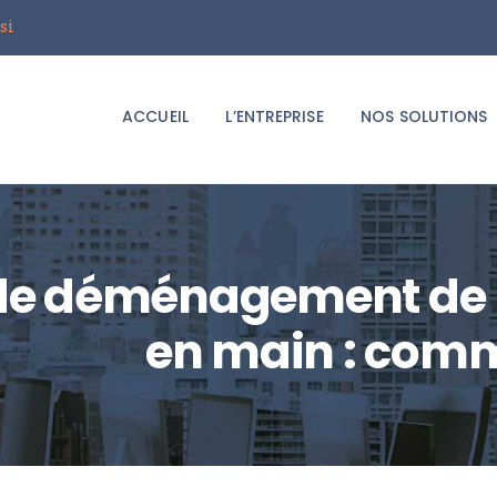
ACCUEIL
si
Groupe i2T
L’ENTREPRISE
Le spécialiste du déménagement d'entreprises
ACCUEIL
L’ENTREPRISE
NOS SOLUTIONS
NOS SOLUTIONS
LE BLOG
DEMANDER UN
 de déménagement de 
DEVIS
en main : comm