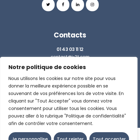
Contacts
01 43 03 11 12
contact@i-2t.com
Notre politique de cookies
Z.I. RICHARDETS SUD - 36 RUE DU BALLON
93160 NOISY LE GRAND
Nous utilisons les cookies sur notre site pour vous
donner la meilleure expérience possible en se
souvenant de vos préférences lors de votre visite. En
DEMANDER UN DEVIS
cliquant sur "Tout Accepter" vous donnez votre
consentement pour utiliser tous les cookies. Vous
pouvez aller à la rubrique "Politique de confidentialité"
afin de contrôler votre consentement.
Je personnalise
Tout rejeter
Tout accepter