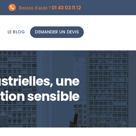
01 43 03 11 12
Besoin d'aide ?
LE BLOG
DEMANDER UN DEVIS
trielles, une
tion sensible