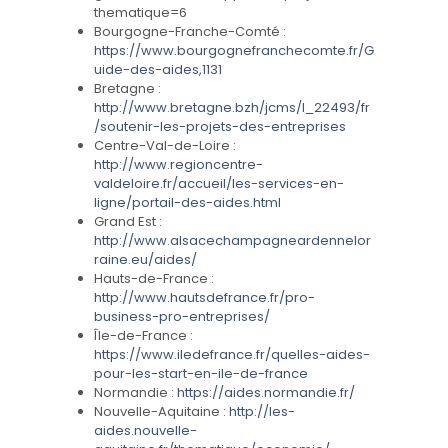
thematique=6
Bourgogne-Franche-Comté :
https://www.bourgognefranchecomte.fr/G
uide-des-aides,1131
Bretagne :
http://www.bretagne.bzh/jcms/l_22493/fr
/soutenir-les-projets-des-entreprises
Centre-Val-de-Loire :
http://www.regioncentre-
valdeloire.fr/accueil/les-services-en-
ligne/portail-des-aides.html
Grand Est :
http://www.alsacechampagneardennelor
raine.eu/aides/
Hauts-de-France :
http://www.hautsdefrance.fr/pro-
business-pro-entreprises/
Île-de-France :
https://www.iledefrance.fr/quelles-aides-
pour-les-start-en-ile-de-france
Normandie :
https://aides.normandie.fr/
Nouvelle-Aquitaine :
http://les-
aides.nouvelle-