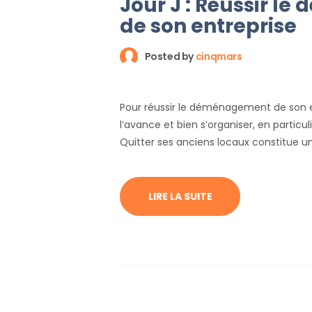
Jour J : Réussir 
de son entreprise
Posted by
cinqmars
Pour réussir le déménagement de son en
l’avance et bien s’organiser, en particu
Quitter ses anciens locaux constitue 
équipes et il convient de tout mettre 
correctement le jour du transfert. Voic
pour…
LIRE LA SUITE