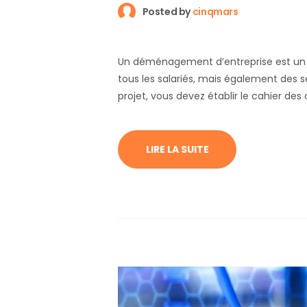
Posted by
cinqmars
Un déménagement d’entreprise est un p
tous les salariés, mais également des 
projet, vous devez établir le cahier 
d’entreprise afin de mieux cerner vos 
précises. Ainsi, vous limitez le risque d’
déménagement et vous limitez le temp
LIRE LA SUITE