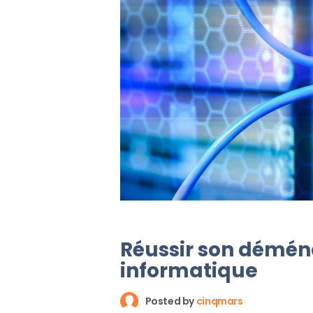
Réussir son démé
informatique
Posted by
cinqmars