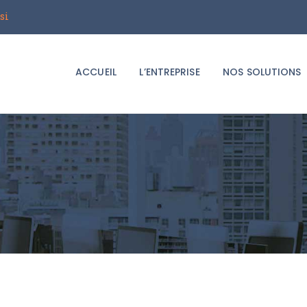
ACCUEIL
si
Groupe i2T
L’ENTREPRISE
Le spécialiste du déménagement d'entreprises
ACCUEIL
L’ENTREPRISE
NOS SOLUTIONS
NOS SOLUTIONS
LE BLOG
DEMANDER UN
DEVIS