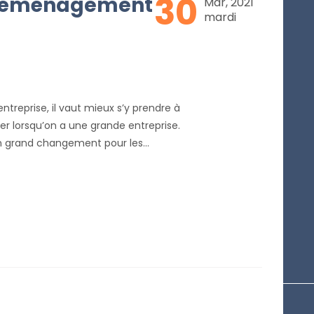
30
le déménagement
Mar, 2021
mardi
treprise, il vaut mieux s’y prendre à
lier lorsqu’on a une grande entreprise.
un grand changement pour les
en œuvre pour que tout se déroule
i donc quelques conseils à appliquer