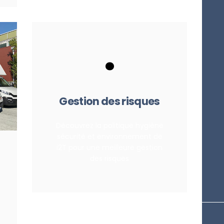
.
Gestion des risques
Découvrez la politique hygiène
sécurité et environnement de
i2T pour une meilleure gestion
des risques