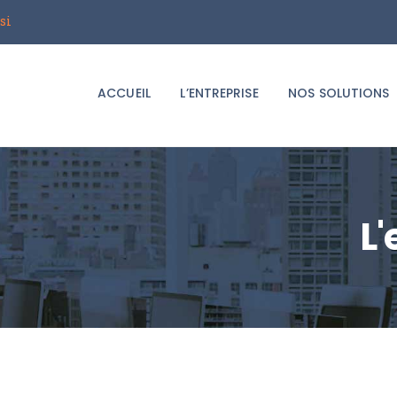
ACCUEIL
si
Groupe i2T
L’ENTREPRISE
Le spécialiste du déménagement d'entreprises
ACCUEIL
L’ENTREPRISE
NOS SOLUTIONS
NOS SOLUTIONS
LE BLOG
DEMANDER UN
L'
DEVIS