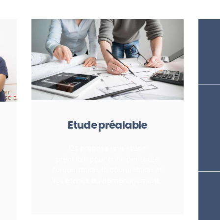
Etude préalable
i2T propose une étude
préalable pour anticiper toute
l’organisation, la coordination et
les étapes du déménagement.