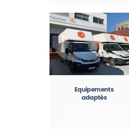
Equipements
adaptés
Pour faciliter vos transferts, i2T
met à votre disposition du
matériel de pointe adapté pour