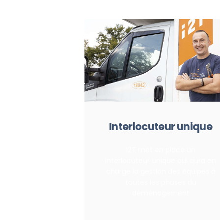
Interlocuteur unique
I2T met en place un
interlocuteur unique qui aura en
charge la gestion des équipes à
toutes les phases du
déménagement