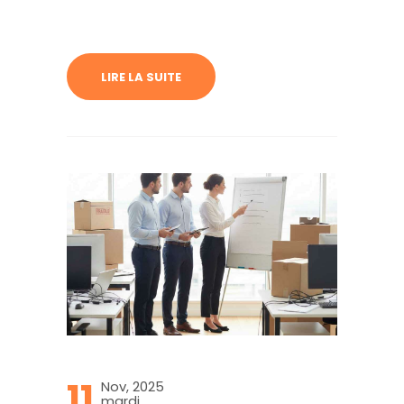
nombreuses structures françaises,
notamment dans les secteurs tertiaires et
technologiques. Entre la transformation du
travail, la recherche de flexibilité et les
LIRE LA SUITE
nouvelles attentes des collaborateurs, le
changement de locaux peut devenir un levier
puissant de performance. Voici les 5
principales raisons de déménager…
11
Nov, 2025
mardi