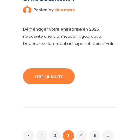
Posted by
cinqmars
Déménager votre entreprise en 2026
nécessite une planification rigoureuse.
Découvrez comment anticiper et réussir votre
déménagement
LIRE LA SUITE
Pagination
des
publications
<
PAGE
1
PAGE
2
PAGE
3
PAGE
4
PAGE
5
…