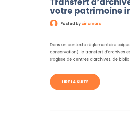
Transfert d’archive
votre patrimoine 
Posted by
cinqmars
Dans un contexte réglementaire exigean
conservation), le transfert d’archives e
s’agisse de centres d’archives, de bibl
publiques, la méthodologie doit être ir
LIRE LA SUITE