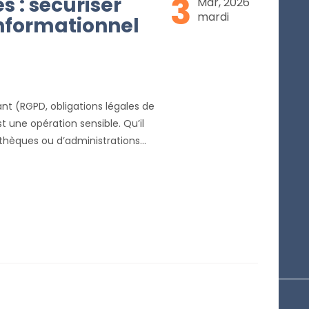
3
s : sécuriser
Mar, 2026
mardi
informationnel
t (RGPD, obligations légales de
st une opération sensible. Qu’il
iothèques ou d’administrations
réprochable.