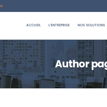
ACCUEIL
si
Groupe i2T
L’ENTREPRISE
Le spécialiste du déménagement d'entreprises
ACCUEIL
L’ENTREPRISE
NOS SOLUTIONS
NOS SOLUTIONS
LE BLOG
DEMANDER UN
Author pa
DEVIS