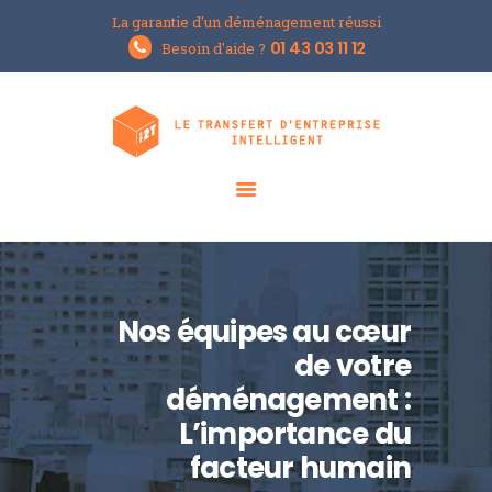
La garantie d'un déménagement réussi
Groupe i2T
01 43 03 11 12
Besoin d'aide ?
Le spécialiste du déménagement d'entreprises
ACCUEIL
L’ENTREPRISE
NOS SOLUTIONS
LE BLOG
DEMANDER UN DEVIS
Nos équipes au cœur
de votre
déménagement :
L’importance du
facteur humain