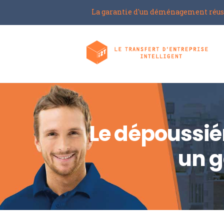
La garantie d'un déménagement réus
Le dépoussié
un g