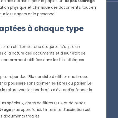
acides néfastes pour le papier. Un
dépoussiérage
ération physique et chimique des documents, tout en
ur les usagers et le personnel.
aptées à chaque type
er un chiffon sur une étagère. Il s’agit d’un
 à la nature des documents et à leur état de
 couramment utilisées dans les bibliothèques
plus répandue. Elle consiste à utiliser une brosse
er la poussière sans abîmer les fibres du papier. Le
a reliure vers les bords afin d’éviter d’enfoncer la
eurs spéciaux, dotés de filtres HEPA et de buses
érage
plus approfondi. L’intensité d’aspiration est
s documents fragiles.