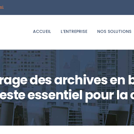
ACCUEIL
si
Groupe i2T
L’ENTREPRISE
Le spécialiste du déménagement d'entreprises
ACCUEIL
L’ENTREPRISE
NOS SOLUTIONS
NOS SOLUTIONS
LE BLOG
DEMANDER UN
rage des archives en b
DEVIS
este essentiel pour la